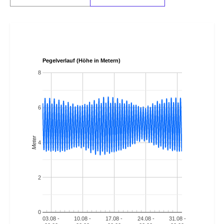
Pegelverlauf (Höhe in Metern)
8
6
Meter
4
2
0
03.08 -
10.08 -
17.08 -
24.08 -
31.08 -