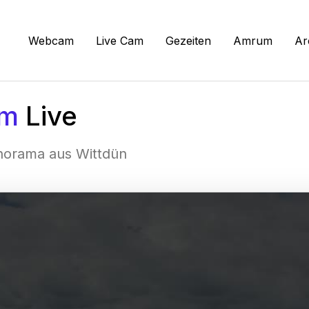
Webcam
Live Cam
Gezeiten
Amrum
Ar
m
Live
norama aus Wittdün