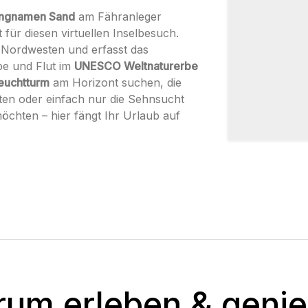
ungnamen Sand
am Fähranleger
 für diesen virtuellen Inselbesuch.
h Nordwesten und erfasst das
e und Flut im
UNESCO Weltnaturerbe
euchtturm
am Horizont suchen, die
en oder einfach nur die Sehnsucht
möchten – hier fängt Ihr Urlaub auf
um erleben & geni