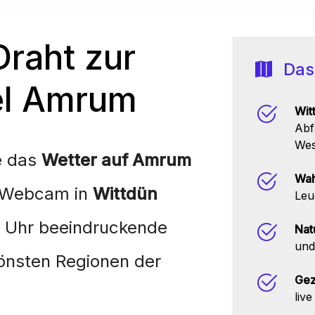
Draht zur
Das
el Amrum
Wit
Abf
Wes
e das
Wetter auf Amrum
Wah
e-Webcam in
Wittdün
Leu
e Uhr beeindruckende
Nat
und
hönsten Regionen der
Gez
liv