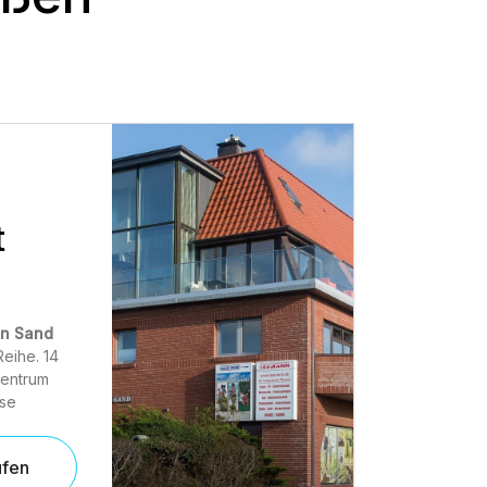
t
n Sand
Reihe. 14
entrum
ese
üfen