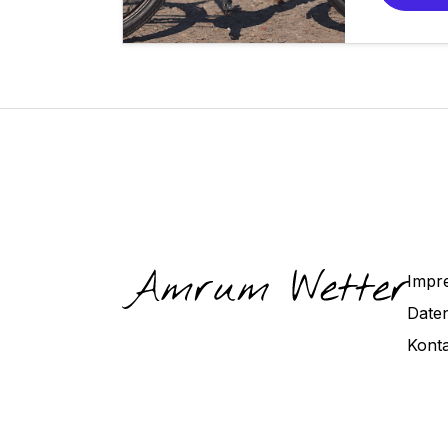
Impr
Date
Kont