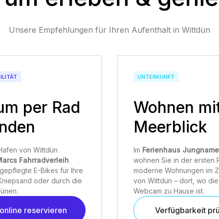
Unsere Empfehlungen für Ihren Aufenthalt in Wittdün
ILITÄT
UNTERKUNFT
um per Rad
Wohnen mi
unden
Meerblick
Hafen von Wittdün
Im
Ferienhaus Jungname
arcs Fahrradverleih
wohnen Sie in der ersten 
-gepflegte E-Bikes für Ihre
moderne Wohnungen im Z
Kniepsand oder durch die
von Wittdün – dort, wo di
ünen.
Webcam zu Hause ist.
online reservieren
Verfügbarkeit pr