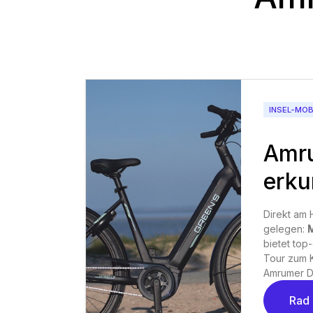
INSEL-MOB
Amr
erk
Direkt am 
gelegen:
M
bietet top
Tour zum 
Amrumer D
Rad 