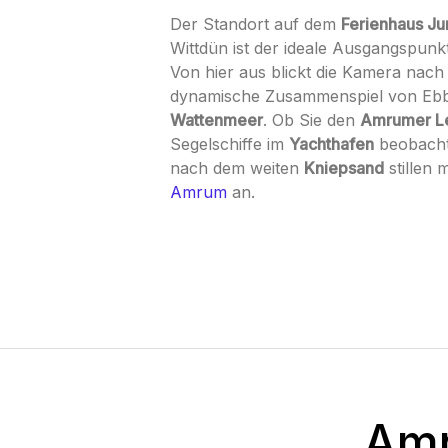
Der Standort auf dem
Ferienhaus J
Wittdün ist der ideale Ausgangspunkt
Von hier aus blickt die Kamera nac
dynamische Zusammenspiel von Ebb
Wattenmeer
. Ob Sie den
Amrumer L
Segelschiffe im
Yachthafen
beobacht
nach dem weiten
Kniepsand
stillen 
Amrum
an.
Amr